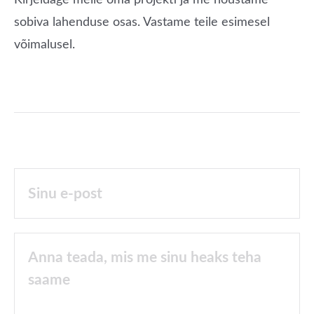
Kirjeldage meile oma projekti ja me nõustame
sobiva lahenduse osas. Vastame teile esimesel
võimalusel.